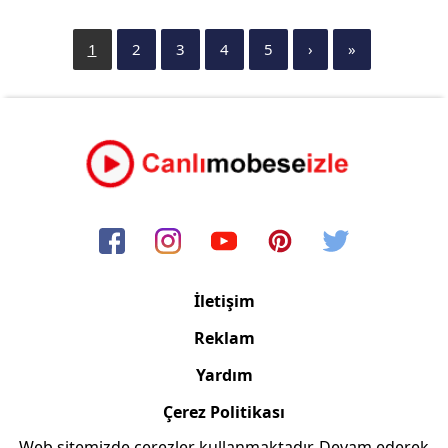
1
2
3
4
5
›
»
İletişim
Reklam
Yardım
Çerez Politikası
Web sitemizde çerezler kullanmaktadır. Devam ederek