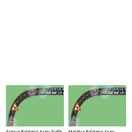
Alanya Balıkesir Arası Trafik
Malatya Balıkesir Arası