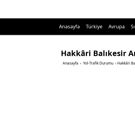
Anasayfa
Türkiye
Avrupa
Sı
Hakkâri Balıkesir A
Anasayfa
›
Yol-Trafik Durumu
›
Hakkâri Ba