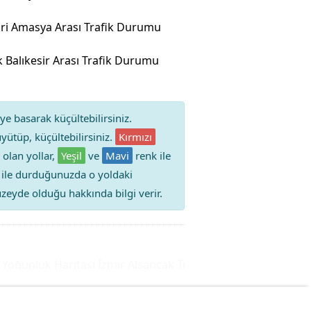
ri Amasya Arası Trafik Durumu
ik Balıkesir Arası Trafik Durumu
ye basarak küçültebilirsiniz.
yütüp, küçültebilirsiniz.
Kırmızı
 olan yollar,
Yeşil
ve
Mavi
renk ile
iz ile durduğunuzda o yoldaki
 düzeyde olduğu hakkında bilgi verir.
ğunluk Haritası
İzmir Alsancak Trafik Durumu Yol Yoğunluğu