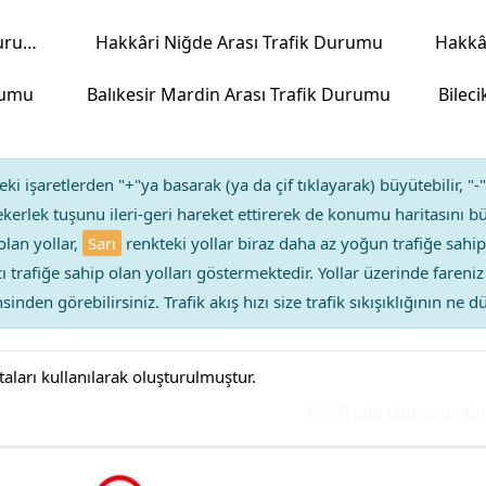
Balıkesir Karabük Arası Trafik Durumu
Hakkâri Niğde Arası Trafik Durumu
Hakkâ
urumu
Balıkesir Mardin Arası Trafik Durumu
Bilec
ki işaretlerden "+"ya basarak (ya da çif tıklayarak) büyütebilir, "-"
kerlek tuşunu ileri-geri hareket ettirerek de konumu haritasını bü
olan yollar,
Sarı
renkteki yollar biraz daha az yoğun trafiğe sahip
ıcı trafiğe sahip olan yolları göstermektedir. Yollar üzerinde faren
sinden görebilirsiniz. Trafik akış hızı size trafik sıkışıklığının ne
taları kullanılarak oluşturulmuştur.
E-5 Trafik Durumu Yol Yo