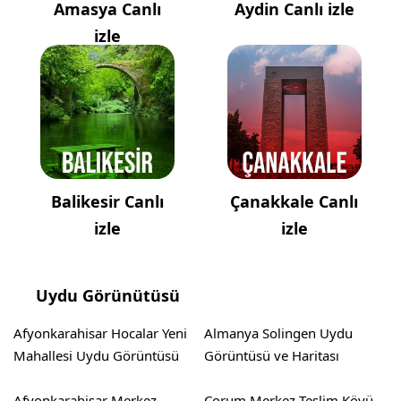
Amasya Canlı
Aydin Canlı izle
izle
Balikesir Canlı
Çanakkale Canlı
izle
izle
Uydu Görünütüsü
Afyonkarahisar Hocalar Yeni
Almanya Solingen Uydu
Mahallesi Uydu Görüntüsü
Görüntüsü ve Haritası
Afyonkarahisar Merkez
Çorum Merkez Teslim Köyü