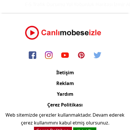
E-5 Trafik Durumu Yol Yoğunluk Haritası
İzmir Al
İletişim
Reklam
Yardım
Çerez Politikası
Web sitemizde çerezler kullanmaktadır. Devam ederek
Copyright © 2006/2024 Canlimobeseizle.net
çerez kullanımını kabul etmiş olursunuz.