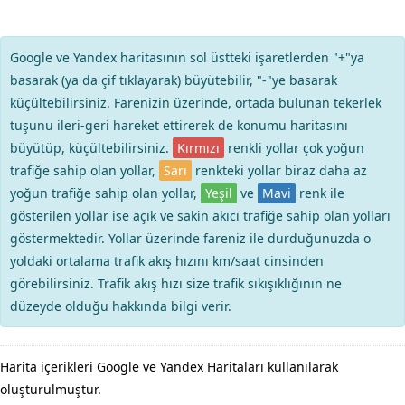
Google ve Yandex haritasının sol üstteki işaretlerden "+"ya
basarak (ya da çif tıklayarak) büyütebilir, "-"ye basarak
küçültebilirsiniz. Farenizin üzerinde, ortada bulunan tekerlek
tuşunu ileri-geri hareket ettirerek de konumu haritasını
büyütüp, küçültebilirsiniz.
Kırmızı
renkli yollar çok yoğun
trafiğe sahip olan yollar,
Sarı
renkteki yollar biraz daha az
yoğun trafiğe sahip olan yollar,
Yeşil
ve
Mavi
renk ile
gösterilen yollar ise açık ve sakin akıcı trafiğe sahip olan yolları
göstermektedir. Yollar üzerinde fareniz ile durduğunuzda o
yoldaki ortalama trafik akış hızını km/saat cinsinden
görebilirsiniz. Trafik akış hızı size trafik sıkışıklığının ne
düzeyde olduğu hakkında bilgi verir.
Harita içerikleri Google ve Yandex Haritaları kullanılarak
oluşturulmuştur.