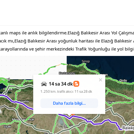
canlı maps ile anlık bilgilendirme.Elazığ Balıkesir Arası Yol Çalışm
ık mı,Elazığ Balıkesir Arası yoğunluk haritası ile Elazığ Balıkesir Ar
 karayollarında ve şehir merkezindeki Trafik Yoğunluğu ile yol bil