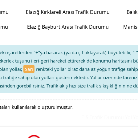
rumu
Elazığ Kırklareli Arası Trafik Durumu
Balı
rumu
Elazığ Bayburt Arası Trafik Durumu
Manisa
ki işaretlerden "+"ya basarak (ya da çif tıklayarak) büyütebilir, "-"
kerlek tuşunu ileri-geri hareket ettirerek de konumu haritasını bü
olan yollar,
Sarı
renkteki yollar biraz daha az yoğun trafiğe sahip
ıcı trafiğe sahip olan yolları göstermektedir. Yollar üzerinde faren
sinden görebilirsiniz. Trafik akış hızı size trafik sıkışıklığının ne
taları kullanılarak oluşturulmuştur.
E-5 Trafik Durumu Yol Yoğun