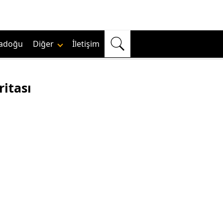
adoğu
Diğer
İletişim
itası