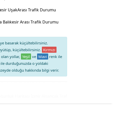
kesir UşakArası Trafik Durumu
 Balıkesir Arası Trafik Durumu
ye basarak küçültebilirsiniz.
yütüp, küçültebilirsiniz.
Kırmızı
 olan yollar,
Yeşil
ve
Mavi
renk ile
iz ile durduğunuzda o yoldaki
 düzeyde olduğu hakkında bilgi verir.
luk Haritası
İzmir Alsancak Trafik Durumu Yol Yoğunluğuk 