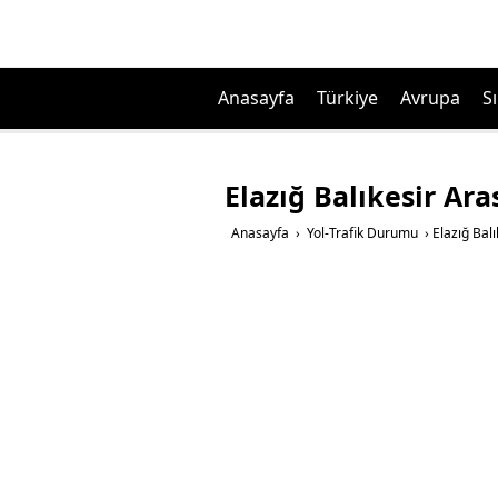
Anasayfa
Türkiye
Avrupa
Sı
Elazığ Balıkesir Ar
Anasayfa
›
Yol-Trafik Durumu
›
Elazığ Bal