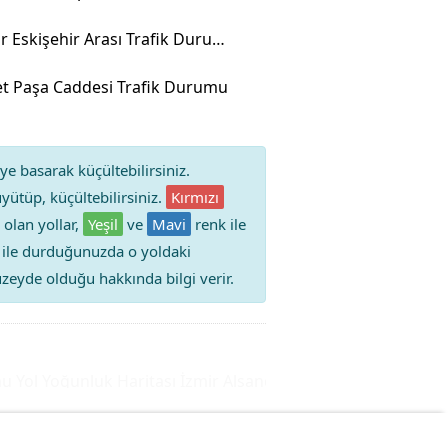
Kırşehir Eskişehir Arası Trafik Durumu
t Paşa Caddesi Trafik Durumu
ye basarak küçültebilirsiniz.
yütüp, küçültebilirsiniz.
Kırmızı
 olan yollar,
Yeşil
ve
Mavi
renk ile
iz ile durduğunuzda o yoldaki
 düzeyde olduğu hakkında bilgi verir.
ol Yoğunluk Haritası
İzmir Alsancak Trafik Durumu Yol Yoğ