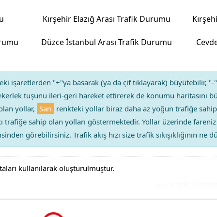
u
Kırşehir Elazığ Arası Trafik Durumu
urumu
Düzce İstanbul Arası Trafik Durumu
Cevde
ki işaretlerden "+"ya basarak (ya da çif tıklayarak) büyütebilir, "-"
kerlek tuşunu ileri-geri hareket ettirerek de konumu haritasını bü
olan yollar,
Sarı
renkteki yollar biraz daha az yoğun trafiğe sahip
ıcı trafiğe sahip olan yolları göstermektedir. Yollar üzerinde faren
sinden görebilirsiniz. Trafik akış hızı size trafik sıkışıklığının ne
taları kullanılarak oluşturulmuştur.
E-5 Trafik Durumu Y