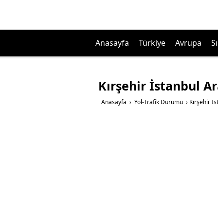
Anasayfa
Türkiye
Avrupa
Sı
Kırşehir İstanbul A
Anasayfa
›
Yol-Trafik Durumu
›
Kırşehir İ