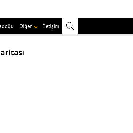
adoğu
Diğer
İletişim
aritası