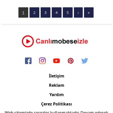
1
2
3
4
5
›
»
İletişim
Reklam
Yardım
Çerez Politikası
Web sitemizde çerezler kullanmaktadır. Devam ederek