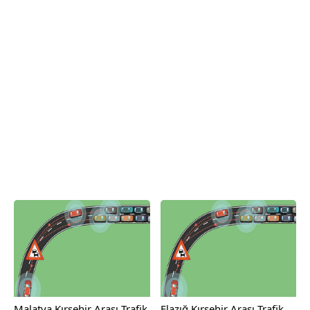
Malatya Kırşehir Arası Trafik
Elazığ Kırşehir Arası Trafik