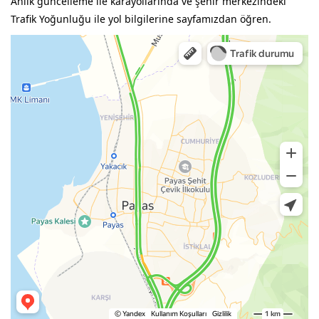
Anlık güncelleme ile karayollarında ve şehir merkezindeki
Trafik Yoğunluğu ile yol bilgilerine sayfamızdan öğren.