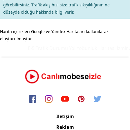
görebilirsiniz. Trafik akış hızı size trafik sıkışıklığının ne
düzeyde olduğu hakkında bilgi verir.
Harita içerikleri Google ve Yandex Haritaları kullanılarak
oluşturulmuştur.
E-5 Trafik Durumu Yol Yoğunluk Haritası
İzmir 
İletişim
Reklam