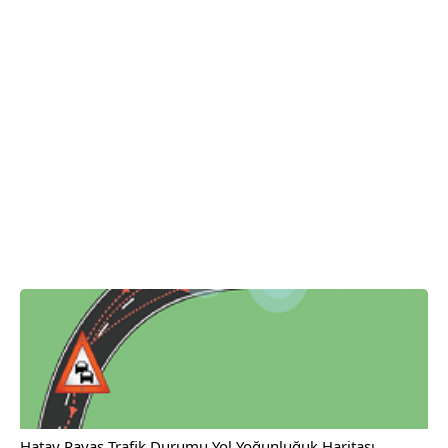
Hatay Payas Trafik Durumu Yol Yoğunluğuk Haritası