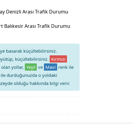
ay Denizli Arası Trafik Durumu
t Balıkesir Arası Trafik Durumu
ye basarak küçültebilirsiniz.
yütüp, küçültebilirsiniz.
Kırmızı
 olan yollar,
Yeşil
ve
Mavi
renk ile
iz ile durduğunuzda o yoldaki
 düzeyde olduğu hakkında bilgi verir.
ol Yoğunluk Haritası
İzmir Alsancak Trafik Durumu Yol Yoğ