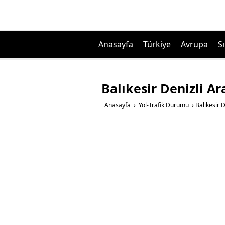
Anasayfa
Türkiye
Avrupa
Sı
Balıkesir Denizli A
Anasayfa
›
Yol-Trafik Durumu
›
Balıkesir 