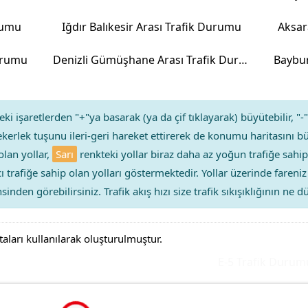
urumu
Iğdır Balıkesir Arası Trafik Durumu
Aksar
Durumu
Denizli Gümüşhane Arası Trafik Durumu
Baybur
ki işaretlerden "+"ya basarak (ya da çif tıklayarak) büyütebilir, "-"
kerlek tuşunu ileri-geri hareket ettirerek de konumu haritasını bü
olan yollar,
Sarı
renkteki yollar biraz daha az yoğun trafiğe sahip
ıcı trafiğe sahip olan yolları göstermektedir. Yollar üzerinde faren
sinden görebilirsiniz. Trafik akış hızı size trafik sıkışıklığının ne
taları kullanılarak oluşturulmuştur.
E-5 Trafik Durumu Y