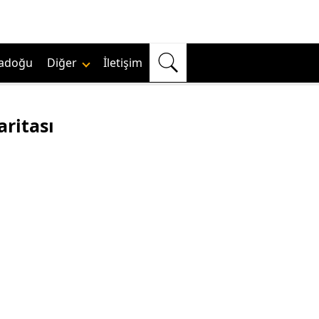
adoğu
Diğer
İletişim
aritası