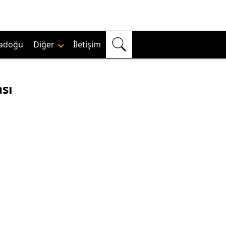
adoğu
Diğer
İletişim
sı