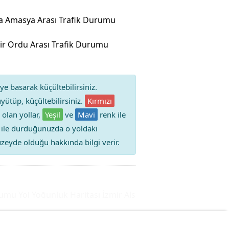
a Amasya Arası Trafik Durumu
ir Ordu Arası Trafik Durumu
ye basarak küçültebilirsiniz.
yütüp, küçültebilirsiniz.
Kırmızı
 olan yollar,
Yeşil
ve
Mavi
renk ile
iz ile durduğunuzda o yoldaki
 düzeyde olduğu hakkında bilgi verir.
u Yol Yoğunluk Haritası
İzmir Alsancak Trafik Durumu Yol Y