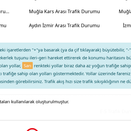
Çanakkale Muğla Arası Trafik Durumu
Muğla Kars Arası Trafik Durumu
Muğl
rumu
Aydın İzmir Arası Trafik Durumu
İzm
ki işaretlerden "+"ya basarak (ya da çif tıklayarak) büyütebilir, "-"
kerlek tuşunu ileri-geri hareket ettirerek de konumu haritasını bü
olan yollar,
Sarı
renkteki yollar biraz daha az yoğun trafiğe sahip
ıcı trafiğe sahip olan yolları göstermektedir. Yollar üzerinde faren
sinden görebilirsiniz. Trafik akış hızı size trafik sıkışıklığının ne
taları kullanılarak oluşturulmuştur.
E-5 Trafik Durum