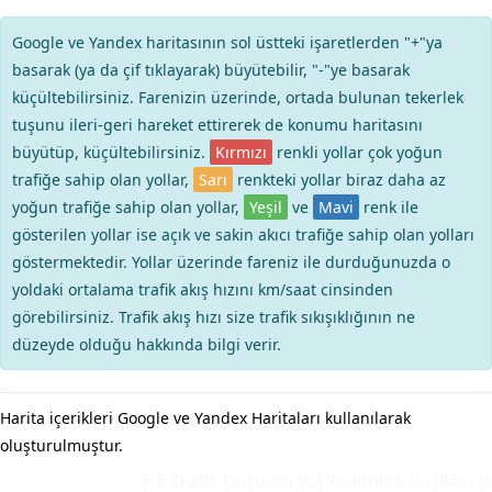
Google ve Yandex haritasının sol üstteki işaretlerden "+"ya
basarak (ya da çif tıklayarak) büyütebilir, "-"ye basarak
küçültebilirsiniz. Farenizin üzerinde, ortada bulunan tekerlek
tuşunu ileri-geri hareket ettirerek de konumu haritasını
büyütüp, küçültebilirsiniz.
Kırmızı
renkli yollar çok yoğun
trafiğe sahip olan yollar,
Sarı
renkteki yollar biraz daha az
yoğun trafiğe sahip olan yollar,
Yeşil
ve
Mavi
renk ile
gösterilen yollar ise açık ve sakin akıcı trafiğe sahip olan yolları
göstermektedir. Yollar üzerinde fareniz ile durduğunuzda o
yoldaki ortalama trafik akış hızını km/saat cinsinden
görebilirsiniz. Trafik akış hızı size trafik sıkışıklığının ne
düzeyde olduğu hakkında bilgi verir.
Harita içerikleri Google ve Yandex Haritaları kullanılarak
oluşturulmuştur.
E-5 Trafik Durumu Yol Yoğunluk Haritası
İzm