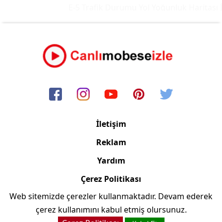
E-5 Trafik Durumu Yol Yoğunluk Haritası
İ
İletişim
Reklam
Yardım
Çerez Politikası
Web sitemizde çerezler kullanmaktadır. Devam ederek
Copyright © 2006/2024 Canlimobeseizle.net
çerez kullanımını kabul etmiş olursunuz.