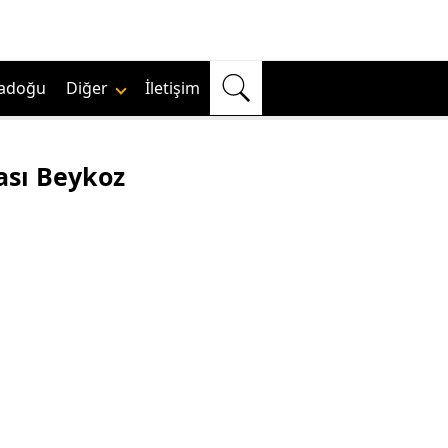
adoğu
Diğer
İletişim
ası Beykoz