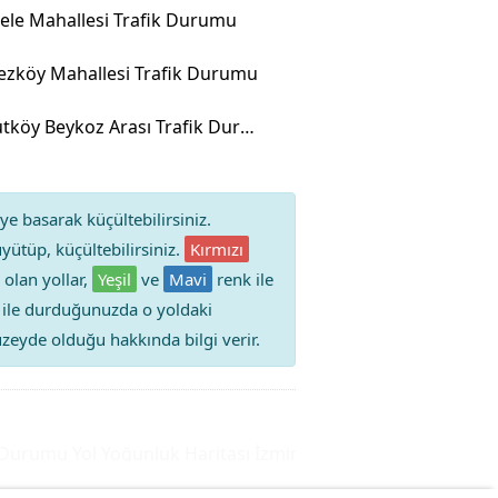
ele Mahallesi Trafik Durumu
ezköy Mahallesi Trafik Durumu
Arnavutköy Beykoz Arası Trafik Durumu
ye basarak küçültebilirsiniz.
yütüp, küçültebilirsiniz.
Kırmızı
 olan yollar,
Yeşil
ve
Mavi
renk ile
iz ile durduğunuzda o yoldaki
 düzeyde olduğu hakkında bilgi verir.
urumu Yol Yoğunluk Haritası
İzmir Alsancak Trafik Durumu Y