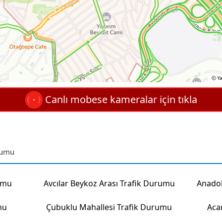
Canlı mobese kameralar için tıkla
urumu
umu
Avcılar Beykoz Arası Trafik Durumu
mu
Çubuklu Mahallesi Trafik Durumu
Aca