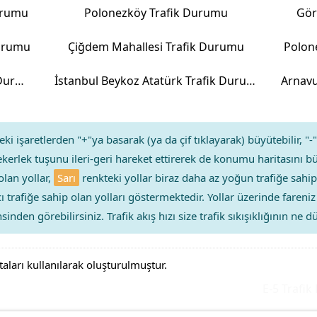
urumu
Polonezköy Trafik Durumu
Gör
Durumu
Çiğdem Mahallesi Trafik Durumu
Polon
Anadolufeneri Mahallesi Trafik Durumu
İstanbul Beykoz Atatürk Trafik Durumu
ki işaretlerden "+"ya basarak (ya da çif tıklayarak) büyütebilir, "-"
kerlek tuşunu ileri-geri hareket ettirerek de konumu haritasını bü
olan yollar,
Sarı
renkteki yollar biraz daha az yoğun trafiğe sahip
ıcı trafiğe sahip olan yolları göstermektedir. Yollar üzerinde faren
sinden görebilirsiniz. Trafik akış hızı size trafik sıkışıklığının ne
taları kullanılarak oluşturulmuştur.
E-5 Trafik D