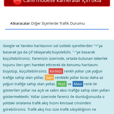
Canlı mobese kameralar için tıkla
Atkaracalar
Diğer İlçerlerde Trafik Durumu
Google ve Yandex haritasının sol üstteki işaretlerden "+"ya
basarak (ya da çif tıklayarak) büyütebilir, "-"ye basarak
küçültebilirsiniz. Farenizin üzerinde, ortada bulunan tekerlek
tuşunu ileri-geri hareket ettirerek de konumu haritasını
büyütüp, küçültebilirsiniz.
Kırmızı
renkli yollar çok yoğun
trafiğe sahip olan yollar,
Sarı
renkteki yollar biraz daha az
yoğun trafiğe sahip olan yollar,
Yeşil
ve
Mavi
renk ile
gösterilen yollar ise açık ve sakin akıcı trafiğe sahip olan yolları
göstermektedir. Yollar üzerinde fareniz ile durduğunuzda o
yoldaki ortalama trafik akış hızını km/saat cinsinden
görebilirsiniz. Trafik akış hızı size trafik sıkışıklığının ne