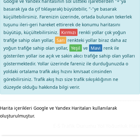
Google ve Yandex haritasının sol üstteki işaretlerden "+"ya
basarak (ya da çif tıklayarak) büyütebilir, "-"ye basarak
küçültebilirsiniz. Farenizin üzerinde, ortada bulunan tekerlek
tuşunu ileri-geri hareket ettirerek de konumu haritasını
büyütüp, küçültebilirsiniz.
Kırmızı
renkli yollar çok yoğun
trafiğe sahip olan yollar,
Sarı
renkteki yollar biraz daha az
yoğun trafiğe sahip olan yollar,
Yeşil
ve
Mavi
renk ile
gösterilen yollar ise açık ve sakin akıcı trafiğe sahip olan yolları
göstermektedir. Yollar üzerinde fareniz ile durduğunuzda o
yoldaki ortalama trafik akış hızını km/saat cinsinden
görebilirsiniz. Trafik akış hızı size trafik sıkışıklığının ne
düzeyde olduğu hakkında bilgi verir.
Harita içerikleri Google ve Yandex Haritaları kullanılarak
oluşturulmuştur.
E-5 Trafik Durumu Yol Yoğunluk Harita