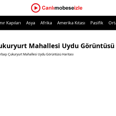
nır Kapıları
Asya
Afrika
Amerika Kıtası
Pasifik
Ort
Çukuryurt Mahallesi Uydu Görüntüsü 
arbaşı Çukuryurt Mahallesi Uydu Görüntüsü Haritası