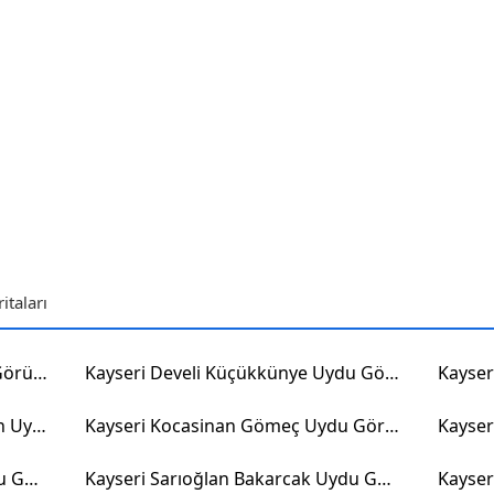
taları
Kayseri Pınarbaşı Dilciler Uydu Görüntüsü
Kayseri Develi Küçükkünye Uydu Görüntüsü
Kayseri Pınarbaşı Büyükgürleyen Uydu Görüntüsü
Kayseri Kocasinan Gömeç Uydu Görüntüsü
Kayseri Kocasinan Mevlana Uydu Görüntüsü
Kayseri Sarıoğlan Bakarcak Uydu Görüntüsü