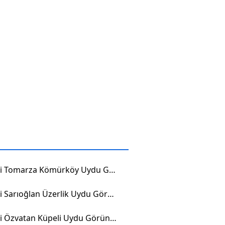
Kayseri Tomarza Kömürköy Uydu Görüntüsü
Kayseri Sarıoğlan Üzerlik Uydu Görüntüsü
Kayseri Özvatan Küpeli Uydu Görüntüsü