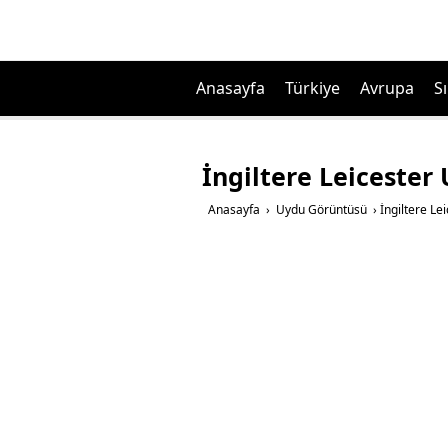
Anasayfa
Türkiye
Avrupa
Sı
İngiltere Leicester
Anasayfa
›
Uydu Görüntüsü
›
İngiltere Le