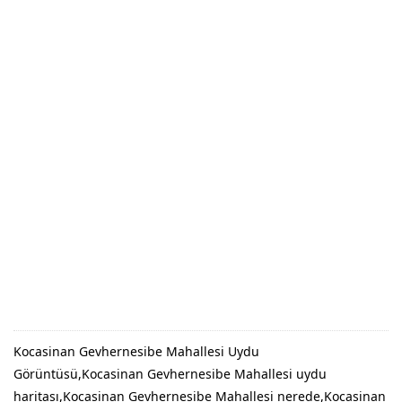
Kocasinan Gevhernesibe Mahallesi Uydu
Görüntüsü,Kocasinan Gevhernesibe Mahallesi uydu
haritası,Kocasinan Gevhernesibe Mahallesi nerede,Kocasinan