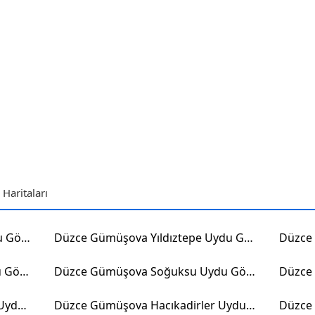
Haritaları
Düzce Gümüşova Yakabaşı Uydu Görüntüsü
Düzce Gümüşova Yıldıztepe Uydu Görüntüsü
Düzce Gümüşova Pazarcık Uydu Görüntüsü
Düzce Gümüşova Soğuksu Uydu Görüntüsü
Düzce Gümüşova Kahveleryanı Uydu Görüntüsü
Düzce Gümüşova Hacıkadirler Uydu Görüntüsü