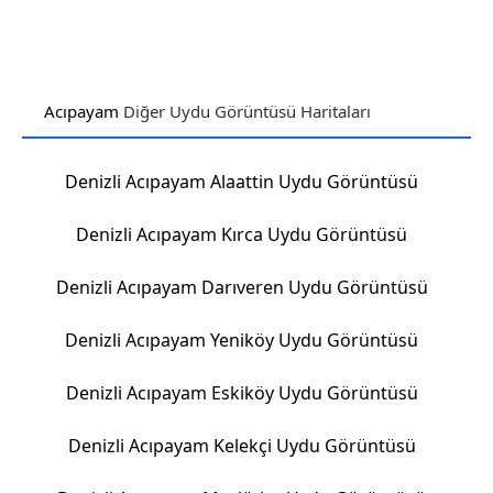
Acıpayam
Diğer Uydu Görüntüsü Haritaları
Denizli Acıpayam Alaattin Uydu Görüntüsü
Denizli Acıpayam Kırca Uydu Görüntüsü
Denizli Acıpayam Darıveren Uydu Görüntüsü
Denizli Acıpayam Yeniköy Uydu Görüntüsü
Denizli Acıpayam Eskiköy Uydu Görüntüsü
Denizli Acıpayam Kelekçi Uydu Görüntüsü