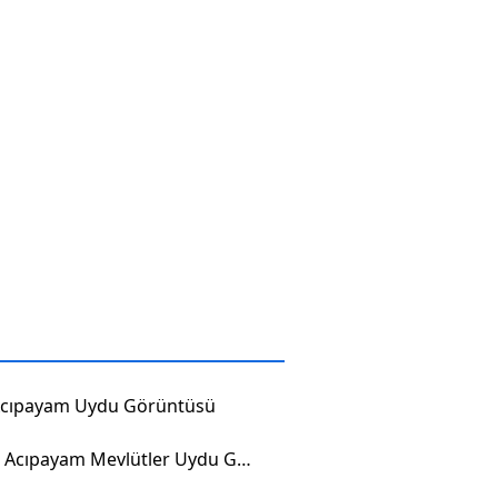
cıpayam Uydu Görüntüsü
Denizli Acıpayam Mevlütler Uydu Görüntüsü