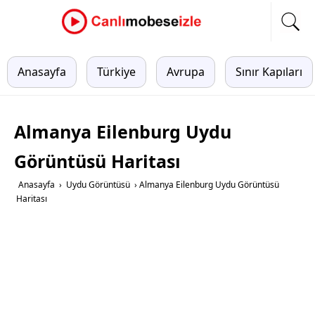
Anasayfa
Türkiye
Avrupa
Sınır Kapıları
Almanya Eilenburg Uydu
Görüntüsü Haritası
Anasayfa
›
Uydu Görüntüsü
›
Almanya Eilenburg Uydu Görüntüsü
Haritası