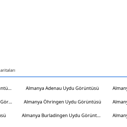
ritaları
Almanya Bad Lausick Uydu Görüntüsü
Almanya Adenau Uydu Görüntüsü
Almanya Bergama Müzesi Uydu Görüntüsü
Almanya Öhringen Uydu Görüntüsü
üsü
Almanya Burladingen Uydu Görüntüsü