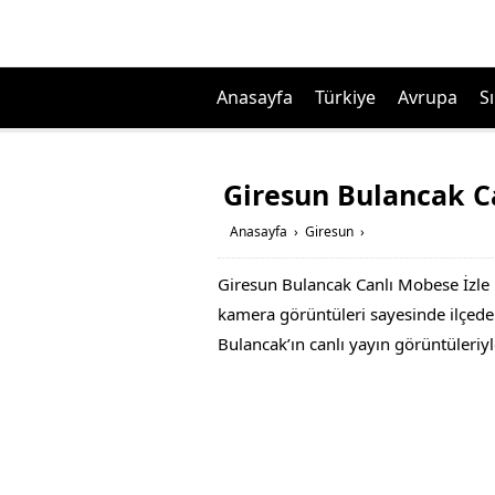
Anasayfa
Türkiye
Avrupa
Sı
Giresun Bulancak C
Anasayfa
›
Giresun
›
Giresun Bulancak Canlı Mobese İzle i
kamera görüntüleri sayesinde ilçedeki
Bulancak’ın canlı yayın görüntüleriyl