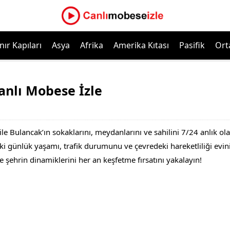
nır Kapıları
Asya
Afrika
Amerika Kıtası
Pasifik
Ort
anlı Mobese İzle
le Bulancak’ın sokaklarını, meydanlarını ve sahilini 7/24 anlık o
 günlük yaşamı, trafik durumunu ve çevredeki hareketliliği evinizi
e şehrin dinamiklerini her an keşfetme fırsatını yakalayın!