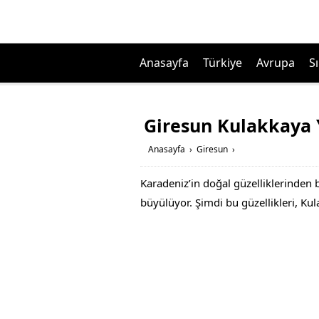
Anasayfa
Türkiye
Avrupa
Sı
Giresun Kulakkaya Y
Anasayfa
›
Giresun
›
Karadeniz’in doğal güzelliklerinden b
büyülüyor. Şimdi bu güzellikleri, Kula