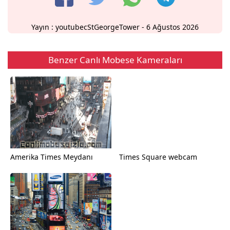
Yayın :
youtubecStGeorgeTower
- 6 Ağustos 2026
Benzer Canlı Mobese Kameraları
Amerika Times Meydanı
Times Square webcam