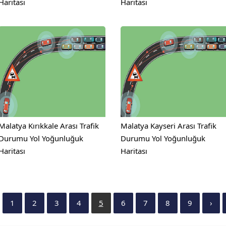
Haritası
Haritası
Malatya Kırıkkale Arası Trafik
Malatya Kayseri Arası Trafik
Durumu Yol Yoğunluğuk
Durumu Yol Yoğunluğuk
Haritası
Haritası
1
2
3
4
5
6
7
8
9
›