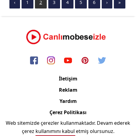
‹
1
2
3
4
5
6
›
»
İletişim
Reklam
Yardım
Çerez Politikası
Web sitemizde çerezler kullanmaktadır. Devam ederek
Copyright © 2006/2024 Canlimobeseizle.net
çerez kullanımını kabul etmiş olursunuz.