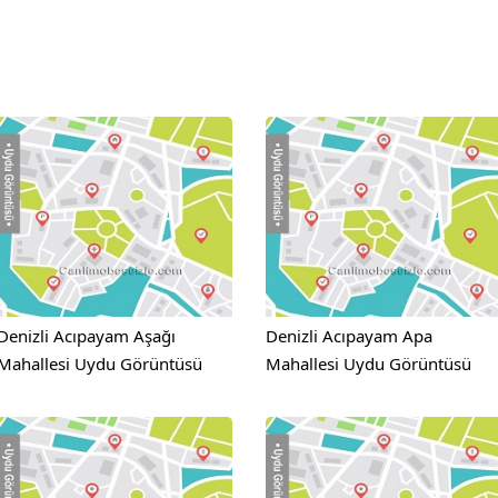
Denizli Acıpayam Aşağı
Denizli Acıpayam Apa
Mahallesi Uydu Görüntüsü
Mahallesi Uydu Görüntüsü