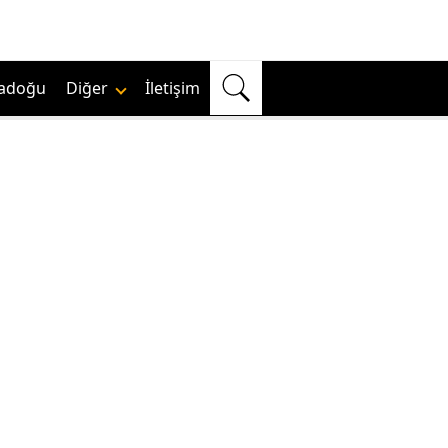
adoğu
Diğer
İletişim