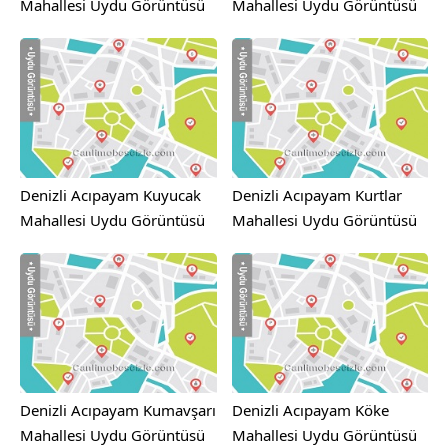
Mahallesi Uydu Görüntüsü
Mahallesi Uydu Görüntüsü
Denizli Acıpayam Kuyucak
Denizli Acıpayam Kurtlar
Mahallesi Uydu Görüntüsü
Mahallesi Uydu Görüntüsü
Denizli Acıpayam Kumavşarı
Denizli Acıpayam Köke
Mahallesi Uydu Görüntüsü
Mahallesi Uydu Görüntüsü