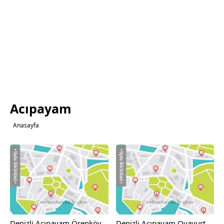
Acıpayam
Anasayfa
Denizli Acıpayam Örenköy
Denizli Acıpayam Ovayurt