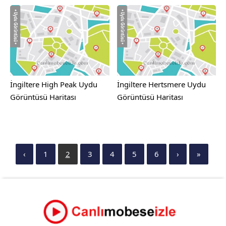
İngiltere High Peak Uydu
İngiltere Hertsmere Uydu
Görüntüsü Haritası
Görüntüsü Haritası
‹
1
2
3
4
5
6
›
»