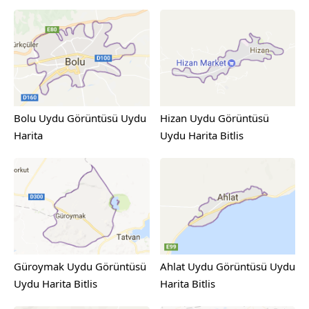
Bolu Uydu Görüntüsü Uydu
Hizan Uydu Görüntüsü
Harita
Uydu Harita Bitlis
Güroymak Uydu Görüntüsü
Ahlat Uydu Görüntüsü Uydu
Uydu Harita Bitlis
Harita Bitlis