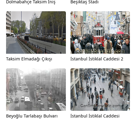
Dolmabahçe Taksim İniş
Beşiktaş Stadı
Taksim Elmadağı Çıkışı
İstanbul İstiklal Caddesi 2
Beyoğlu Tarlabaşı Bulvarı
İstanbul İstiklal Caddesi