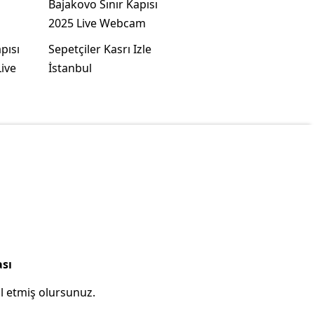
Bajakovo Sınır Kapısı
2025 Live Webcam
pısı
Sepetçiler Kasrı Izle
ive
İstanbul
ası
l etmiş olursunuz.