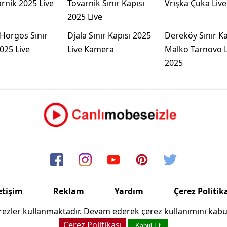
arnik 2025 Live
Tovarnik Sınır Kapısı
Vrışka Çuka Live
2025 Live
Horgos Sınır
Djala Sınır Kapısı 2025
Dereköy Sınır Ka
025 Live
Live Kamera
Malko Tarnovo L
2025
etişim
Reklam
Yardım
Çerez Politik
ezler kullanmaktadır. Devam ederek çerez kullanımını kabu
Copyright © 2006/2024 Canlimobeseizle.net
Çerez Politikası
Kabul Et