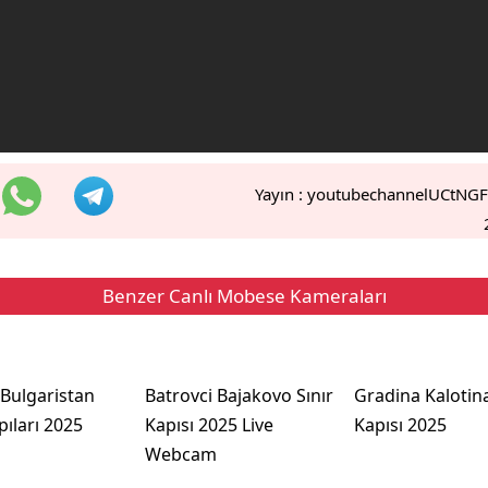
Yayın :
youtubechannelUCtNG
Benzer Canlı Mobese Kameraları
 Bulgaristan
Batrovci Bajakovo Sınır
Gradina Kalotina
pıları 2025
Kapısı 2025 Live
Kapısı 2025
Webcam