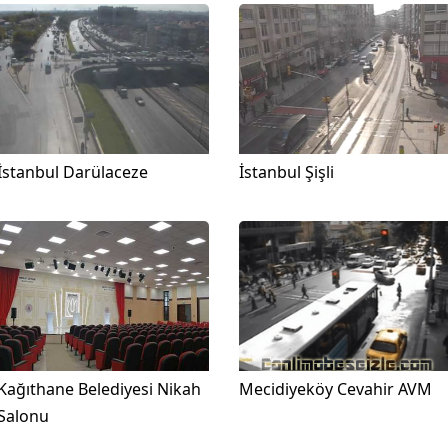
İstanbul Darülaceze
İstanbul Şişli
Kağıthane Belediyesi Nikah
Mecidiyeköy Cevahir AVM
Salonu