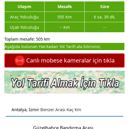
Ulaşım
Mesafe
Süre
Araç Yolculuğu
505 Km
6 sa. 39 dk.
Uçak Yolculuğu
-- Km
--
Toplam mesafe: 505 km
Aşağıda bulunan Haritadan Yol Tarifi ala bilirsiniz.
Canlı mobese kameralar için tıkla
Antalya
,
İzmir
Benzer Arası Kaç Km
Güzelbahçe Bandırma Arası