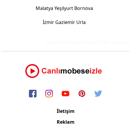
Malatya Yeşilyurt Bornova
İzmir Gaziemir Urla
Çökertme Kemer Arası Kaç Km Kaç Saat
İletişim
Reklam