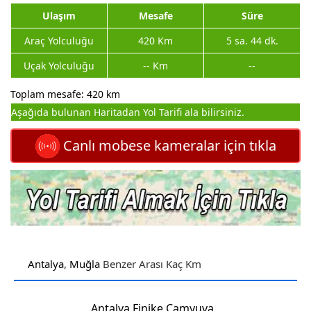
Ulaşım
Mesafe
Süre
Araç Yolculuğu
420 Km
5 sa. 44 dk.
Uçak Yolculuğu
-- Km
--
Toplam mesafe: 420 km
Aşağıda bulunan Haritadan Yol Tarifi ala bilirsiniz.
Canlı mobese kameralar için tıkla
Antalya
,
Muğla
Benzer Arası Kaç Km
Antalya Finike Çamyuva