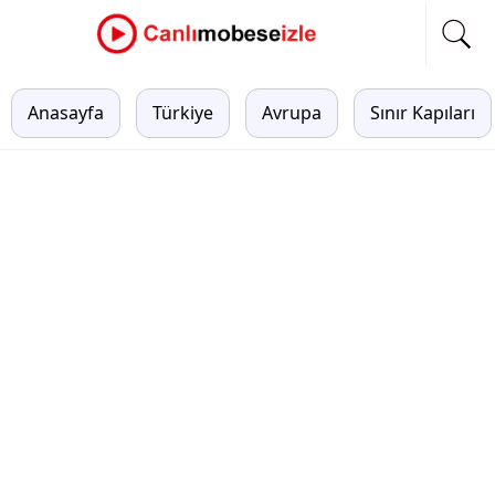
Anasayfa
Türkiye
Avrupa
Sınır Kapıları