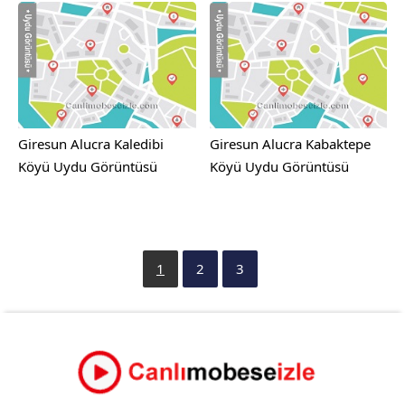
Giresun Alucra Kaledibi
Giresun Alucra Kabaktepe
Köyü Uydu Görüntüsü
Köyü Uydu Görüntüsü
1
2
3