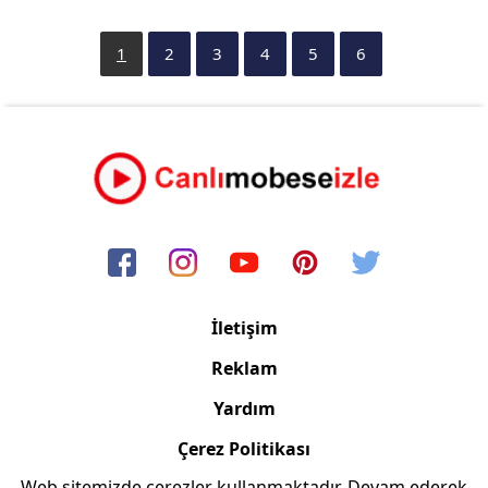
1
2
3
4
5
6
İletişim
Reklam
Yardım
Çerez Politikası
Web sitemizde çerezler kullanmaktadır. Devam ederek