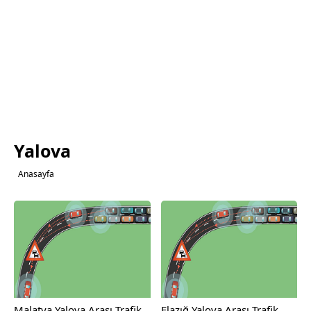
Yalova
Anasayfa
Malatya Yalova Arası Trafik
Elazığ Yalova Arası Trafik