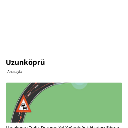
Uzunköprü
Anasayfa
Uzunköprü Trafik Durumu Yol Yoğunluğuk Haritası Edirne