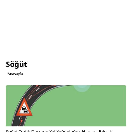
Söğüt
Anasayfa
Söğüt Trafik Durumu Yol Yoğunluğuk Haritası Bilecik