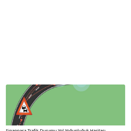
Sinanpaşa Trafik Durumu Yol Yoğunluğuk Haritası