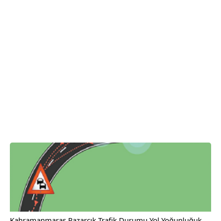
Kahramanmaraş Pazarcık Trafik Durumu Yol Yoğunluğuk