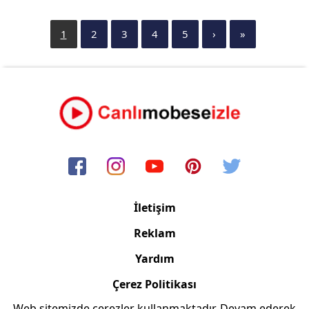
1
2
3
4
5
›
»
İletişim
Reklam
Yardım
Çerez Politikası
Web sitemizde çerezler kullanmaktadır. Devam ederek