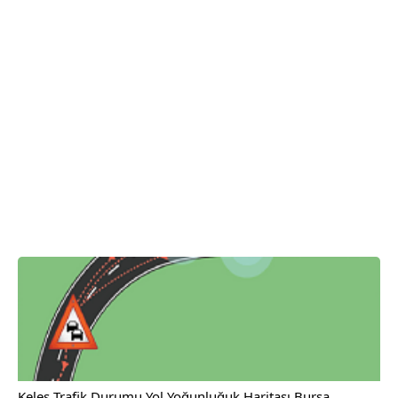
Keles Trafik Durumu Yol Yoğunluğuk Haritası Bursa