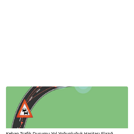
Keban Trafik Durumu Yol Yoğunluğuk Haritası Elazığ