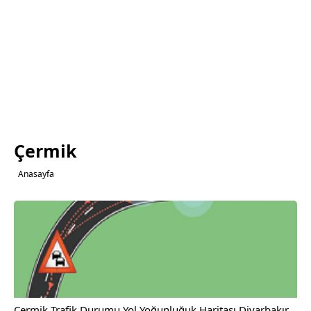
Çermik
Anasayfa
Çermik Trafik Durumu Yol Yoğunluğuk Haritası Diyarbakır