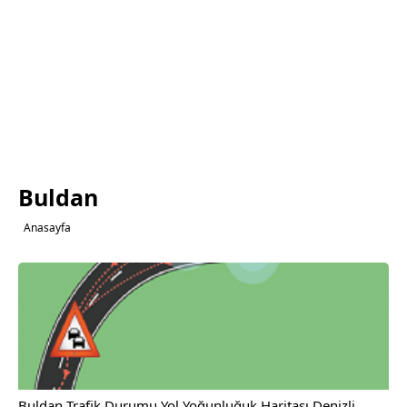
Buldan
Anasayfa
Buldan Trafik Durumu Yol Yoğunluğuk Haritası Denizli