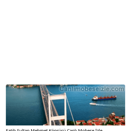
Fatih Sultan Mehmet Köprüsü Canlı Mobese İzle